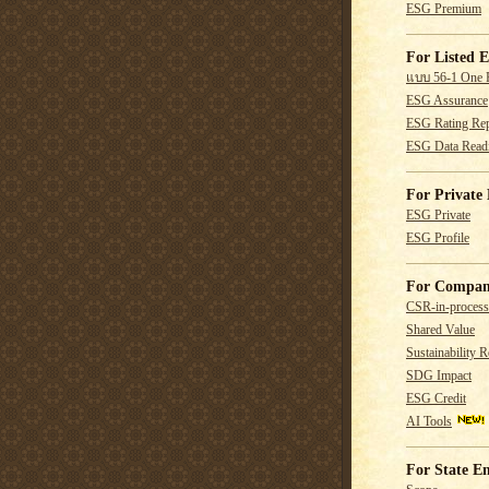
ESG Premium
For Listed E
แบบ 56-1 One 
ESG Assurance
ESG Rating Rep
ESG Data Read
For Private 
ESG Private
ESG Profile
For Compan
CSR-in-process
Shared Value
Sustainability R
SDG Impact
ESG Credit
AI Tools
For State En