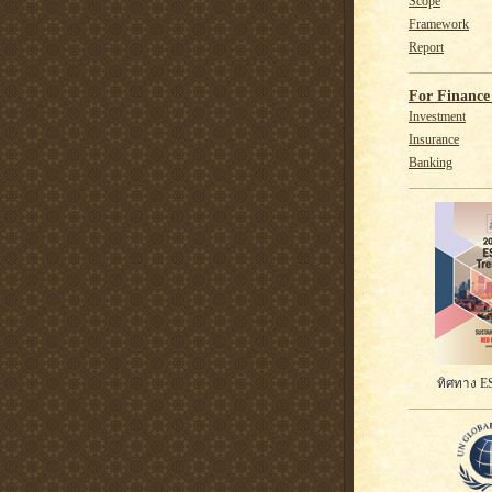
Scope
Framework
Report
For Finance 
Investment
Insurance
Banking
ทิศทาง ES