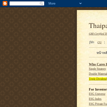
Thaipa
GRI Certified T
รู้จัก
CG
หน้าหล
Who Cares 
Single Strategy
Double Material
Triple Dividend
For Investor
ESG Universe
ESG Index
ESG Private F