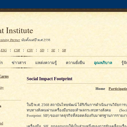
t Institute
raining Partner
นับตั้งแต่ปี พ.ศ.2556
¦
ESG
¦
CSR
¦
CSV
¦
SD
¦
SE
¦
SB
ัก
ข่าวสาร
แหล่งความรู้
ความยั่งยืน
อุณหภิบาล
รู้
Earns
Social Impact Footprint
ity
Home
Participat
ในปี พ.ศ. 2568 สถาบันไทยพัฒน์ ได้ริเริ่มการดำเนินงานวิจัยกา
s
ทบทางสังคมผ่านเครื่องมือรอยเท้าผลกระทบทางสังคม (So
Footprint: SIF) ของภาคธุรกิจที่สอดคล้องกับมาตรฐานการรายง
und
เครื่องมือ SIF ถูกออกแบบให้เป็นส่วนหนึ่งของการขับเคลื่อนเรื่อง